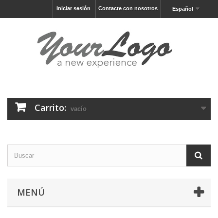
Iniciar sesión
Contacte con nosotros
Español
Carrito:
vacío
MENÚ