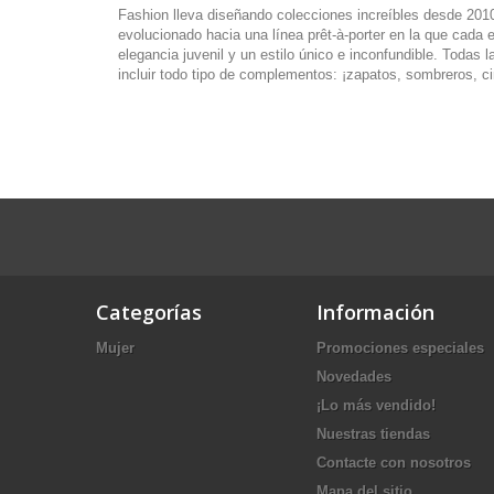
Fashion lleva diseñando colecciones increíbles desde 201
evolucionado hacia una línea prêt-à-porter en la que cada 
elegancia juvenil y un estilo único e inconfundible. Todas
incluir todo tipo de complementos: ¡zapatos, sombreros, 
Categorías
Información
Mujer
Promociones especiales
Novedades
¡Lo más vendido!
Nuestras tiendas
Contacte con nosotros
Mapa del sitio