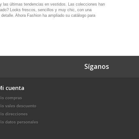
y las últimas tendencias en vestidos. Las colecciones han
ltado? Looks frescos, sencillos y muy chic, con una
o detalle. Ahora Fashion ha ampliado su catálogo para
Síganos
Mi cuenta
is compras
is vales descuento
is direcciones
is datos personales