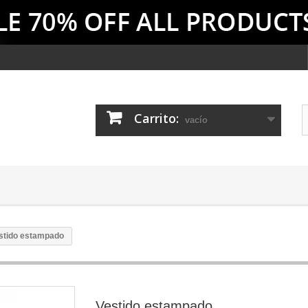
Carrito:
vacío
stido estampado
Vestido estampado