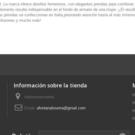
0. La marca ofrece diseños femeninos, con elegantes prendas para combinar 
elemento resulta indispensable en el fondo de armario de una mujer. ¿El resu
 las prendas se confeccionan en Italia,prestando atención hasta al más mínim
cinturones y mucho más!
Información sobre la tienda
M
trasterosenventa
M
Email:
afontanalsserra@gmail.com
M
M